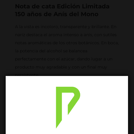
Nota de cata Edición Limitada
150 años de Anís del Mono
A la vista es incoloro, transparente y brillante. En
nariz destaca el aroma intenso a anís, con sutiles
notas aromáticas de los otros botánicos. En boca,
la potencia del alcohol se balancea
perfectamente con el azúcar, dando lugar a un
producto muy agradable y con un final muy
persistente.
Sírvelo solo o con hielo, para apreciar sus matices
puros. También puedes darle un uso muy
tradicional, un chorrito para aromatizar y dar
sabor al café o bien mezclarlo con brandy para un
“Sol y Sombra”.
Sobre Anís del Mono