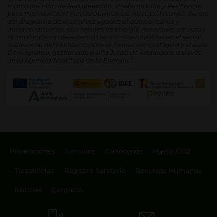
marco del Plan de Recuperación, Trasformación y Resiliencia,
para INSTALACIÓN FOTOVOLTAICA DE AUTOCONSUMO, dentro
del programa de incentivos ligados al autoconsumo y
almacenamiento, con fuentes de energía renovable, así como
la implantación de sistemas térmicos renovables en el sector
residencial del Ministerio para la Transición Ecológica y el Reto
Demográfico, gestionado por la Junta de Andalucía, a través
de la Agencia Andaluza de la Energía.”
Promociones
Servicios
Conócenos
Huella CO2
Trazabilidad
Registro Sanitario
Recursos Humanos
Noticias
Contacto