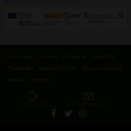
de la Agencia Andaluza de la Energía.”
Promociones
Servicios
Conócenos
Huella CO2
Trazabilidad
Registro Sanitario
Recursos Humanos
Noticias
Contacto
956 700 262
hporro@hporro.com