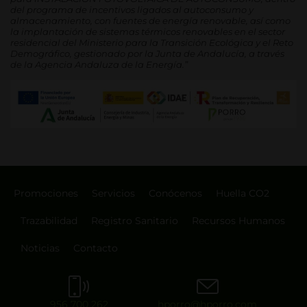
del programa de incentivos ligados al autoconsumo y
almacenamiento, con fuentes de energía renovable, así como
la implantación de sistemas térmicos renovables en el sector
residencial del Ministerio para la Transición Ecológica y el Reto
Demográfico, gestionado por la Junta de Andalucía, a través
de la Agencia Andaluza de la Energía.”
Promociones
Servicios
Conócenos
Huella CO2
Trazabilidad
Registro Sanitario
Recursos Humanos
Noticias
Contacto
956 700 262
hporro@hporro.com