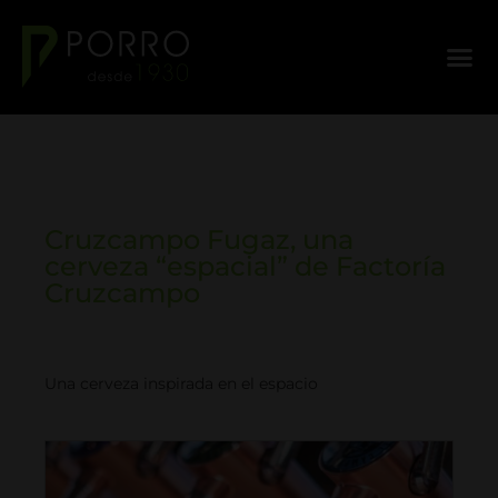
Cruzcampo Fugaz, una
cerveza “espacial” de Factoría
Cruzcampo
Una cerveza inspirada en el espacio